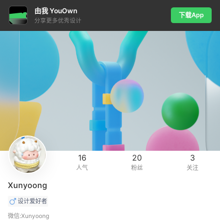
由我 YouOwn
下载App
分享更多优秀设计
16
20
3
人气
粉丝
关注
Xunyoong
设计爱好者
微信:Xunyoong