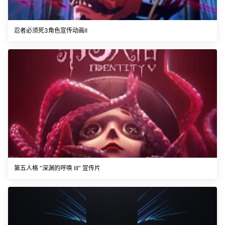
忍者必须死3角色宣传动画Ⅱ
第五人格 “深渊的呼唤 III” 宣传片