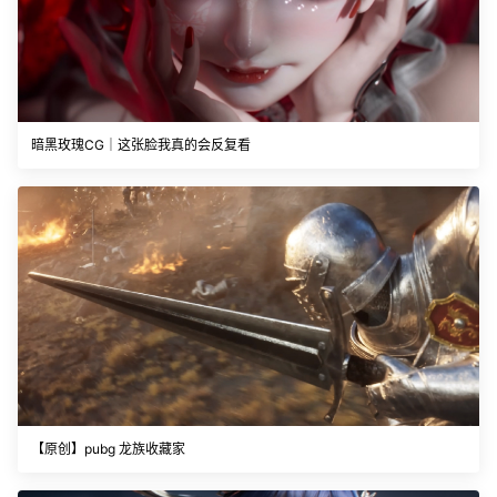
暗黑玫瑰CG｜这张脸我真的会反复看
【原创】pubg 龙族收藏家