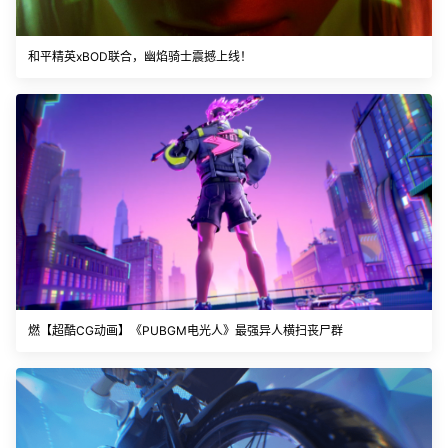
和平精英xBOD联合，幽焰骑士震撼上线！
燃【超酷CG动画】《PUBGM电光人》最强异人横扫丧尸群