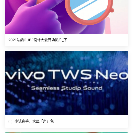
2021站酷CUBE设计大会开场影片_下
( ¨̮ )小试身手，大显「声」色