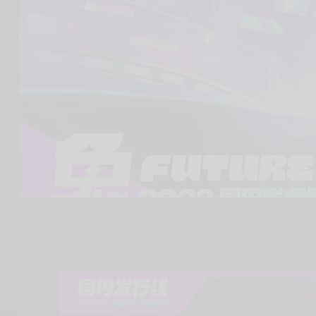
00:00
/
0:14