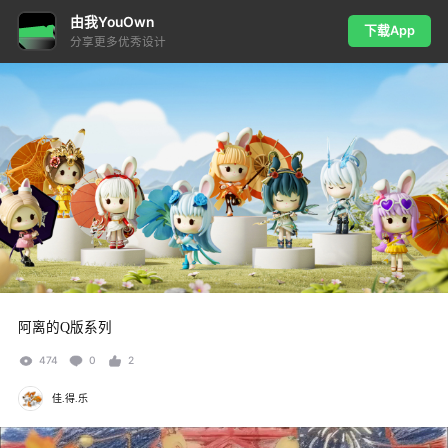
由我YouOwn
下载App
分享更多优秀设计
阿离的Q版系列
474
0
2
佳.得.乐